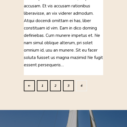
accusam. Et vis accusam rationibus
liberavisse, an vix viderer admodum.
Atqui docendi omittam ei has, liber
constituam id vim. Eam in dico doming
definiebas. Cum munere impetus et. Ne
nam simul oblique alterum, pri solet
omnium id, usu an munere. Sit eu facer
soluta fuisset us magna mazimid Ne fugit
essent persequeris…
<
1
2
3
4