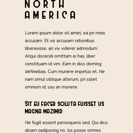
NORTH
AMERICA
Lorem ipsum dolor sit amet, ea pri meis
accusam. Et vis accusam rationibus
liberavisse, an vix viderer admodum.
Atqui docendi omittam ei has, liber
constituam id vim. Eam in dico doming
definiebas. Cum munere impetus et. Ne
nam simul oblique alterum, pri solet
omnium id, usu an munere.
Sit eu facer soluta fuisset us
magna mazimid
Ne fugit essent persequeris sed. Qui dico
dicam sadipscing no. Ius posse omnes