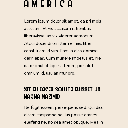
AMERICA
Lorem ipsum dolor sit amet, ea pri meis
accusam. Et vis accusam rationibus
liberavisse, an vix viderer admodum.
Atqui docendi omittam ei has, liber
constituam id vim. Eam in dico doming
definiebas. Cum munere impetus et. Ne
nam simul oblique alterum, pri solet
omnium id, usu an munere.
Sit eu facer soluta fuisset us
magna mazimid
Ne fugit essent persequeris sed. Qui dico
dicam sadipscing no. Ius posse omnes
eleifend ne, no sea amet oblique. Mea in