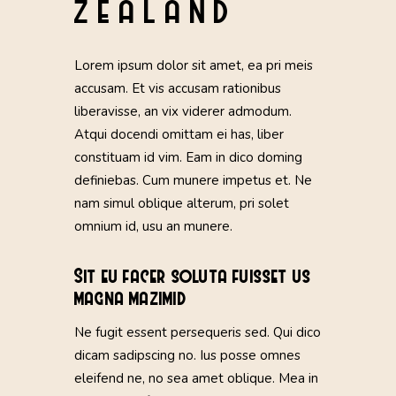
ZEALAND
Lorem ipsum dolor sit amet, ea pri meis
accusam. Et vis accusam rationibus
liberavisse, an vix viderer admodum.
Atqui docendi omittam ei has, liber
constituam id vim. Eam in dico doming
definiebas. Cum munere impetus et. Ne
nam simul oblique alterum, pri solet
omnium id, usu an munere.
Sit eu facer soluta fuisset us
magna mazimid
Ne fugit essent persequeris sed. Qui dico
dicam sadipscing no. Ius posse omnes
eleifend ne, no sea amet oblique. Mea in