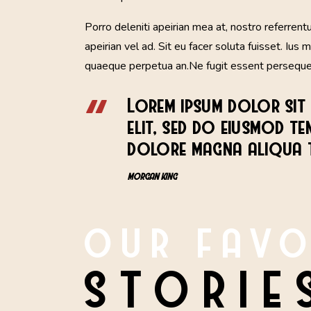
Porro deleniti apeirian mea at, nostro referrent
apeirian vel ad. Sit eu facer soluta fuisset. Ius
quaeque perpetua an.Ne fugit essent persequeri
Lorem ipsum dolor sit 
elit, sed do eiusmod t
dolore magna aliqua
MORGAN KING
OUR FAVO
STORIE