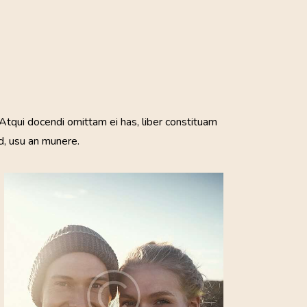
E
Atqui docendi omittam ei has, liber constituam
d, usu an munere.