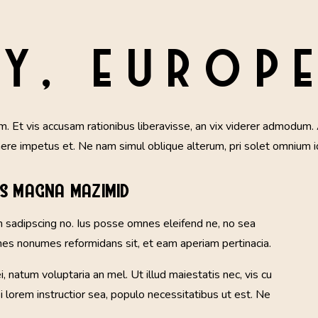
Y, EUROP
. Et vis accusam rationibus liberavisse, an vix viderer admodum. 
ere impetus et. Ne nam simul oblique alterum, pri solet omnium i
us magna mazimid
m sadipscing no. Ius posse omnes eleifend ne, no sea
mnes nonumes reformidans sit, et eam aperiam pertinacia.
 natum voluptaria an mel. Ut illud maiestatis nec, vis cu
i lorem instructior sea, populo necessitatibus ut est. Ne