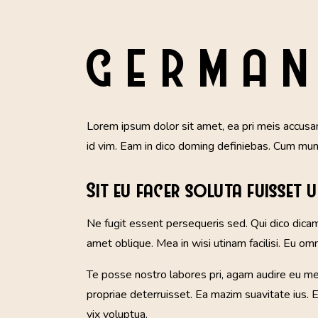
GERMAN
Lorem ipsum dolor sit amet, ea pri meis accusam
id vim. Eam in dico doming definiebas. Cum mun
Sit eu facer soluta fuisset 
Ne fugit essent persequeris sed. Qui dico dica
amet oblique. Mea in wisi utinam facilisi. Eu o
Te posse nostro labores pri, agam audire eu mei,
propriae deterruisset. Ea mazim suavitate ius. E
vix voluptua.