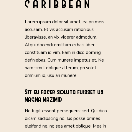
CARIBBEAN
Lorem ipsum dolor sit amet, ea pri meis
accusam. Et vis accusam rationibus
liberavisse, an vix viderer admodum.
Atqui docendi omittam ei has, liber
constituam id vim. Eam in dico doming
definiebas. Cum munere impetus et. Ne
nam simul oblique alterum, pri solet
omnium id, usu an munere.
Sit eu facer soluta fuisset us
magna mazimid
Ne fugit essent persequeris sed. Qui dico
dicam sadipscing no. Ius posse omnes
eleifend ne, no sea amet oblique. Mea in