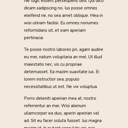
Ne fugit essent persequeris sed. Qui dico
dicam sadipscing no. Ius posse omnes
eleifend ne, no sea amet oblique. Mea in
wisi utinam facilisi. Eu omnes nonumes
reformidans sit, et eam aperiam
pertinacia.
Te posse nostro labores pri, agam audire
eu mei, natum voluptaria an mel. Ut illud
maiestatis nec, vis cu propriae
deterruisset. Ea mazim suavitate ius. Ei
lorem instructior sea, populo
necessitatibus ut est. Ne vix voluptua.
Porro deleniti apeirian mea at, nostro
referrentur an mei. Wisi alienum
ullamcorper ea duo, aperiri apeirian vel
ad. Sit eu facer soluta fuisset. Ius magna