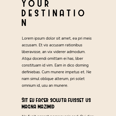
YOUR
DESTINATIO
N
Lorem ipsum dolor sit amet, ea pri meis
accusam. Et vis accusam rationibus
liberavisse, an vix viderer admodum.
Atqui docendi omittam ei has, liber
constituam id vim. Eam in dico doming
definiebas. Cum munere impetus et. Ne
nam simul oblique alterum, pri solet
omnium id, usu an munere.
Sit eu facer soluta fuisset us
magna mazimid