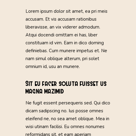
Lorem ipsum dolor sit amet, ea pri meis
accusam. Et vis accusam rationibus
liberavisse, an vix viderer admodum.
Atqui docendi omittam ei has, liber
constituam id vim. Eam in dico doming
definiebas. Cum munere impetus et. Ne
nam simul oblique alterum, pri solet
omnium id, usu an munere.
Sit eu facer soluta fuisset us
magna mazimid
Ne fugit essent persequeris sed. Qui dico
dicam sadipscing no. Ius posse omnes
eleifend ne, no sea amet oblique. Mea in
wisi utinam facilisi. Eu omnes nonumes
reformidans sit, et eam aperiam