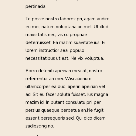
pertinacia.
Te posse nostro labores pri, agam audire
eu mei, natum voluptaria an mel. Ut illud
maiestatis nec, vis cu propriae
deterruisset. Ea mazim suavitate ius. Ei
lorem instructior sea, populo
necessitatibus ut est. Ne vix voluptua.
Porro deleniti apeirian mea at, nostro
referrentur an mei. Wisi alienum
ullamcorper ea duo, aperiri apeirian vel
ad. Sit eu facer soluta fuisset. Ius magna
mazim id. In putant consulatu pri, per
persius quaeque perpetua an.Ne fugit
essent persequeris sed. Qui dico dicam
sadipscing no.