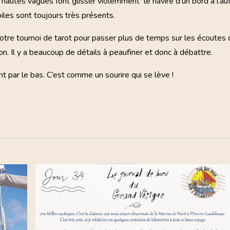
 hautes vagues font glisser violemment le navire d’un bord à l’au
oiles sont toujours très présents.
tre tournoi de tarot pour passer plus de temps sur les écoutes 
n. Il y a beaucoup de détails à peaufiner et donc à débattre.
t par le bas. C’est comme un sourire qui se lève !